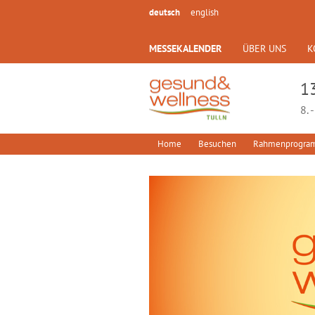
deutsch
english
MESSEKALENDER
ÜBER UNS
K
1
8. 
Home
Besuchen
Rahmenprogr