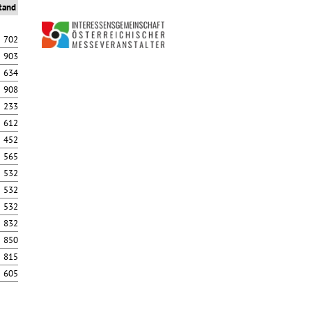
tand
 702
 903
 634
 908
 233
 612
 452
 565
 532
 532
 532
 832
 850
 815
 605