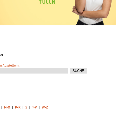
er.
n Ausstellern:
|
N-O
|
P-R
|
S
|
T-V
|
W-Z