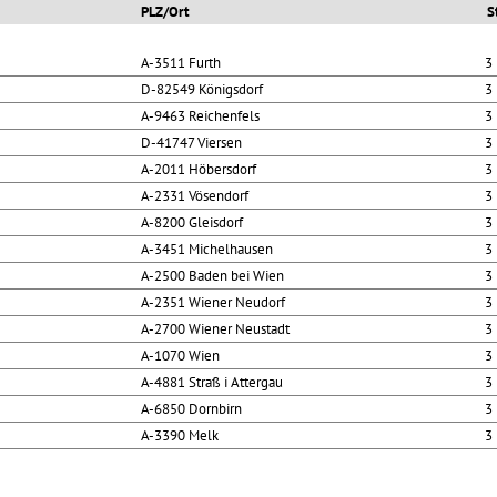
PLZ/Ort
S
A-3511 Furth
3
D-82549 Königsdorf
3
A-9463 Reichenfels
3
D-41747 Viersen
3
A-2011 Höbersdorf
3
A-2331 Vösendorf
3
A-8200 Gleisdorf
3
A-3451 Michelhausen
3
A-2500 Baden bei Wien
3
A-2351 Wiener Neudorf
3
A-2700 Wiener Neustadt
3
A-1070 Wien
3
A-4881 Straß i Attergau
3
A-6850 Dornbirn
3
A-3390 Melk
3