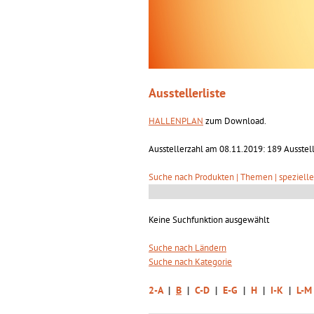
Ausstellerliste
HALLENPLAN
zum Download.
Ausstellerzahl am 08.11.2019: 189 Ausstell
Suche nach Produkten | Themen | spezielle
Keine Suchfunktion ausgewählt
Suche nach Ländern
Suche nach Kategorie
2-A
|
B
|
C-D
|
E-G
|
H
|
I-K
|
L-M