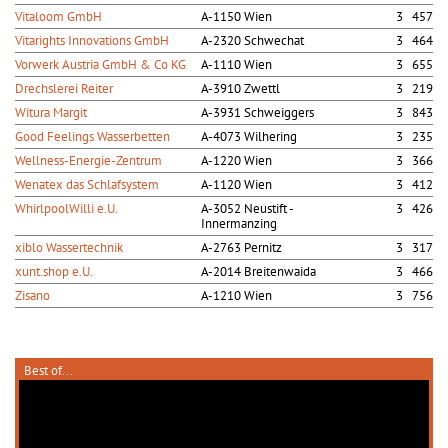
Vitaloom GmbH
A-1150 Wien
3 457
Vitarights Innovations GmbH
A-2320 Schwechat
3 464
Vorwerk Austria GmbH & Co KG
A-1110 Wien
3 655
Drechslerei Reiter
A-3910 Zwettl
3 219
Witura Margit
A-3931 Schweiggers
3 843
Good Feelings Wasserbetten
A-4073 Wilhering
3 235
Wellness-Energie-Zentrum
A-1220 Wien
3 366
Wenatex das Schlafsystem
A-1120 Wien
3 412
WhirlpoolWilli e.U.
A-3052 Neustift -
3 426
Innermanzing
xiblo Wassertechnik
A-2763 Pernitz
3 317
xunt.shop e.U.
A-2014 Breitenwaida
3 466
Zisano
A-1210 Wien
3 756
Best of...