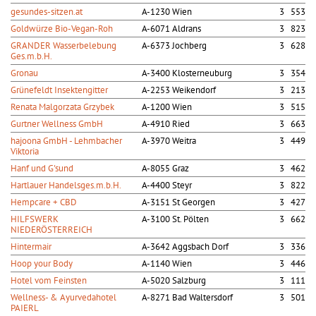
gesundes-sitzen.at
A-1230 Wien
3 553
Goldwürze Bio-Vegan-Roh
A-6071 Aldrans
3 823
GRANDER Wasserbelebung
A-6373 Jochberg
3 628
Ges.m.b.H.
Gronau
A-3400 Klosterneuburg
3 354
Grünefeldt Insektengitter
A-2253 Weikendorf
3 213
Renata Malgorzata Grzybek
A-1200 Wien
3 515
Gurtner Wellness GmbH
A-4910 Ried
3 663
hajoona GmbH - Lehmbacher
A-3970 Weitra
3 449
Viktoria
Hanf und G'sund
A-8055 Graz
3 462
Hartlauer Handelsges.m.b.H.
A-4400 Steyr
3 822
Hempcare + CBD
A-3151 St Georgen
3 427
HILFSWERK
A-3100 St. Pölten
3 662
NIEDERÖSTERREICH
Hintermair
A-3642 Aggsbach Dorf
3 336
Hoop your Body
A-1140 Wien
3 446
Hotel vom Feinsten
A-5020 Salzburg
3 111
Wellness- & Ayurvedahotel
A-8271 Bad Waltersdorf
3 501
PAIERL