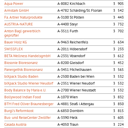
Aqua Power
A-8082 Kirchbach
3 905
Armstark GmbH
A-4782 Schärding/St. Florian
3 542
Fa. Artner Naturprodukte
A-3100 St Pölten
3 443
AUSTRIA-NATURE
A-4400 Steyr
3 732
Anton Bagl gewerblich
A-3511 Furth
3 702
geprüfter
Bauer Holz KG
A-9463 Reichenfels
3 634
SWISSFLEX
A-2011 Höbersdorf
3 233
BETA Wellness HandelsgmbH
A-2331 Vösendorf
3 612
Biosonie Bioresonanz
A-8200 Gleisdorf
3 452
Panergethik Bioresonanz
A-3451 Michelhausen
3 565
biXpack Studio Baden
A-2500 Baden bei Wien
3 532
biXpack Studio Wiener Neudorf
A-2351 Wiener Neudorf
3 532
Body Balance by Maria e.U.
A-2700 Wiener Neustadt
3 532
Bollywood Indian Food
A-1070 Wien
3 832
BTM Fred Oliver Braunesberger
A-4881 Straß i Attergau
3 850
Burgl's Reformkost
A-6850 Dornbirn
3 815
Bus- und ReiseCenter Zwölfer
A-3390 Melk
3 605
Casada Austria
A-4050 Traun
3 224