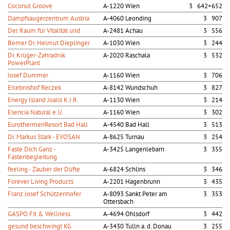
Coconut Groove
A-1220 Wien
3 642+652
Dampfsaugerzentrum Austria
A-4060 Leonding
3 907
Der Raum für Vitalität und
A-2481 Achau
3 556
Bemer Dr. Helmut Dieplinger
A-1030 Wien
3 244
Dr. Krüger-Zahradnik
A-2020 Raschala
3 532
PowerPlant
Josef Dummer
A-1160 Wien
3 706
Erlebnishof Reczek
A-8142 Wundschuh
3 827
Energy Island Joalis K.I.R.
A-1130 Wien
3 214
Esencia Natural e.U.
A-1160 Wien
3 302
EurothermenResort Bad Hall
A-4540 Bad Hall
3 513
Dr. Markus Stark - EVOSAN
A-8625 Turnau
3 254
Faste Dich Ganz -
A-3425 Langenlebarn
3 355
Fastenbegleitung
feeling - Zauber der Düfte
A-6824 Schlins
3 346
Forever Living Products
A-2201 Hagenbrunn
3 435
Franz Josef Schützenhofer
A-8093 Sankt Peter am
3 353
Ottersbach
GASPO Fit & Wellness
A-4694 Ohlsdorf
3 442
gesund beschwingt KG
A-3430 Tulln a. d. Donau
3 255