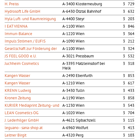
H. Preiss
A-3400 Klosterneuburg
3 729
Hydrosoft Life GmbH
A-6430 Ötztal Bahnhof
3 632
Hyla Luft- und Raumreinigung
A-4400 Steyr
3 203
I EAT VIENNA
A-1100 Wien
3 846
Immun-Balance
A-1220 Wien
3 364
Impuls Strömen / EUFIS
A-1090 Wien
3 212
Gesellschaft zur Förderung der
A-1100 Wien
3 324
JS FEEL GOOD e.U.
A-3021 Pressbaum
3 532
Juchheim Cosmetics
A-3393 Matzleinsdorf bei
3 318
Melk
Kangen Wasser
A-2490 Ebenfurth
3 853
Kangen Wasser
A-1210 Wien
3 617
KRENN Ludwig
A-3430 Tulln
3 433
Kronen Zeitung
A-1190 Wien
3 858
KURIER Mediaprint Zeitung- und
A-1230 Wien
3 543
LEAN Cosmetics OG
A-1020 Wien
3 704
J. Lederhilger GmbH
A-4621 Sipbachzell
3 115
leguano - sana-shop.at
A-6960 Wolfurt
3 413
Leitner Birgit
A-4320 Perg
3 103