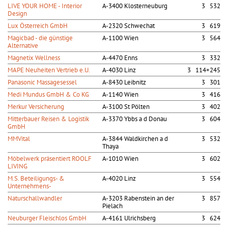
LIVE YOUR HOME - Interior
A-3400 Klosterneuburg
3 532
Design
Lux Österreich GmbH
A-2320 Schwechat
3 619
Magicbad - die günstige
A-1100 Wien
3 564
Alternative
Magnetix Wellness
A-4470 Enns
3 332
MAPE Neuheiten Vertrieb e.U.
A-4030 Linz
3 114+245
Panasonic Massagesessel
A-8430 Leibnitz
3 301
Medi Mundus GmbH & Co KG
A-1140 Wien
3 416
Merkur Versicherung
A-3100 St Pölten
3 402
Mitterbauer Reisen & Logistik
A-3370 Ybbs a d Donau
3 604
GmbH
MMVital
A-3844 Waldkirchen a d
3 532
Thaya
Möbelwerk präsentiert ROOLF
A-1010 Wien
3 602
LIVING
M.S. Beteiligungs- &
A-4020 Linz
3 554
Unternehmens-
Naturschallwandler
A-3203 Rabenstein an der
3 857
Pielach
Neuburger Fleischlos GmbH
A-4161 Ulrichsberg
3 624