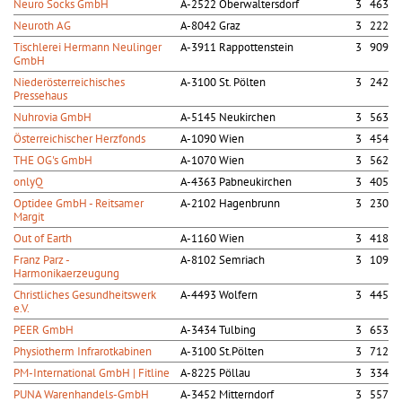
Neuro Socks GmbH
A-2522 Oberwaltersdorf
3 463
Neuroth AG
A-8042 Graz
3 222
Tischlerei Hermann Neulinger
A-3911 Rappottenstein
3 909
GmbH
Niederösterreichisches
A-3100 St. Pölten
3 242
Pressehaus
Nuhrovia GmbH
A-5145 Neukirchen
3 563
Österreichischer Herzfonds
A-1090 Wien
3 454
THE OG's GmbH
A-1070 Wien
3 562
onlyQ
A-4363 Pabneukirchen
3 405
Optidee GmbH - Reitsamer
A-2102 Hagenbrunn
3 230
Margit
Out of Earth
A-1160 Wien
3 418
Franz Parz -
A-8102 Semriach
3 109
Harmonikaerzeugung
Christliches Gesundheitswerk
A-4493 Wolfern
3 445
e.V.
PEER GmbH
A-3434 Tulbing
3 653
Physiotherm Infrarotkabinen
A-3100 St.Pölten
3 712
PM-International GmbH | Fitline
A-8225 Pöllau
3 334
PUNA Warenhandels-GmbH
A-3452 Mitterndorf
3 557