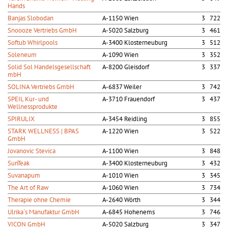
Hands
Banjas Slobodan
A-1150 Wien
3 722
Snoooze Vertriebs GmbH
A-5020 Salzburg
3 461
Softub Whirlpools
A-3400 Klosterneuburg
3 512
Soleneum
A-1090 Wien
3 352
Solid Sol Handelsgesellschaft
A-8200 Gleisdorf
3 337
mbH
SOLINA Vertriebs GmbH
A-6837 Weiler
3 742
SPEIL Kur- und
A-3710 Frauendorf
3 437
Wellnessprodukte
SPIRULIX
A-3454 Reidling
3 855
STARK WELLNESS | BPAS
A-1220 Wien
3 522
GmbH
Jovanovic Stevica
A-1100 Wien
3 848
SunTeak
A-3400 Klosterneuburg
3 432
Suvanapum
A-1010 Wien
3 345
The Art of Raw
A-1060 Wien
3 734
Therapie ohne Chemie
A-2640 Wörth
3 344
Ulrika´s Manufaktur GmbH
A-6845 Hohenems
3 746
VICON GmbH
A-5020 Salzburg
3 347