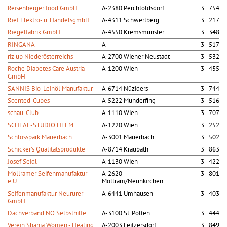
Reisenberger food GmbH
A-2380 Perchtoldsdorf
3 754
Rief Elektro- u. HandelsgmbH
A-4311 Schwertberg
3 217
Riegelfabrik GmbH
A-4550 Kremsmünster
3 348
RINGANA
A-
3 517
riz up Niederösterreichs
A-2700 Wiener Neustadt
3 532
Roche Diabetes Care Austria
A-1200 Wien
3 455
GmbH
SANNIS Bio-Leinöl Manufaktur
A-6714 Nüziders
3 744
Scented-Cubes
A-5222 Munderfing
3 516
schau-Club
A-1110 Wien
3 707
SCHLAF-STUDIO HELM
A-1220 Wien
3 252
Schlosspark Mauerbach
A-3001 Mauerbach
3 502
Schicker's Qualitätsprodukte
A-8714 Kraubath
3 863
Josef Seidl
A-1130 Wien
3 422
Mollramer Seifenmanufaktur
A-2620
3 801
e.U.
Mollram/Neunkirchen
Seifenmanufaktur Neururer
A-6441 Umhausen
3 403
GmbH
Dachverband NÖ Selbsthilfe
A-3100 St. Pölten
3 444
Verein Shania Women - Healing
A-2003 Leitzersdorf
3 849