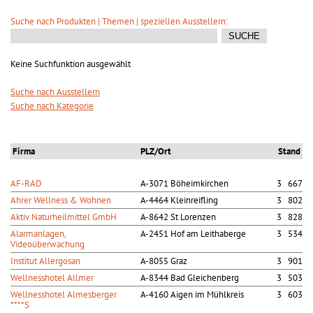
Suche nach Produkten | Themen | speziellen Ausstellern:
Keine Suchfunktion ausgewählt
Suche nach Ausstellern
Suche nach Kategorie
Firma
PLZ/Ort
Stand
AF-RAD
A-3071 Böheimkirchen
3 667
Ahrer Wellness & Wohnen
A-4464 Kleinreifling
3 802
Aktiv Naturheilmittel GmbH
A-8642 St Lorenzen
3 828
Alarmanlagen,
A-2451 Hof am Leithaberge
3 534
Videoüberwachung
Institut Allergosan
A-8055 Graz
3 901
Wellnesshotel Allmer
A-8344 Bad Gleichenberg
3 503
Wellnesshotel Almesberger
A-4160 Aigen im Mühlkreis
3 603
****S