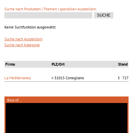
Suche nach Produkten | Themen | speziellen Ausstellern:
Keine Suchfunktion ausgewählt
Suche nach Ausstellern
Suche nach Kategorie
Firma
PLZ/Ort
Stand
La Mediterranea
I-31015 Conegliano
3 727
Best of...