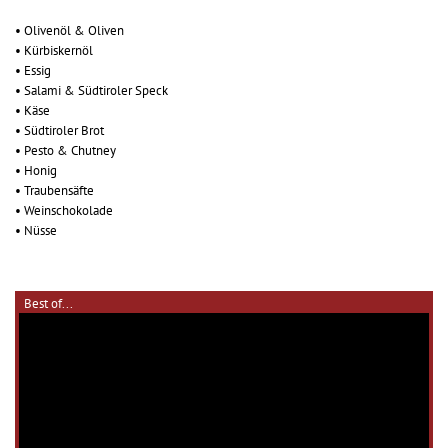
• Olivenöl & Oliven
• Kürbiskernöl
• Essig
• Salami & Südtiroler Speck
• Käse
• Südtiroler Brot
• Pesto & Chutney
• Honig
• Traubensäfte
• Weinschokolade
• Nüsse
Best of...