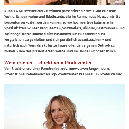
Rund 140 Aussteller aus 7 Nationen präsentieren etwa 1.300 erlesene
Weine, Schaumweine und Edelbrände, die im Rahmen des Messeeintritts
kostenlos verkostet werden können, sowie hochwertige kulinarische
Spezialitäten. Winzer, Produzenten, Sommeliers, Händler, Gastronomen und
Weinbegeisterte kommen hier zusammen, um zu entdecken, zu
vergleichen, zu genießen und sich persönlich auszutauschen – und
natürlich auch Wein direkt für zu Hause oder den eigenen Betrieb zu
kaufen. Viele der präsentierten Weine sind im Handel nicht erhältlich.
Wein erleben – direkt vom Produzenten
Vom traditionsreichen Familienbetrieb, innovativen Jungwinzern,
international renommierten Top-Produzenten bis hin zu TV Promi Weine: