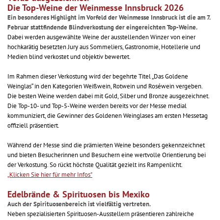
Die Top-Weine der Weinmesse Innsbruck 2026
Ein besonderes Highlight im Vorfeld der Weinmesse Innsbruck ist die am 7.
Februar stattfindende Blindverkostung der eingereichten Top-Weine.
Dabei werden ausgewählte Weine der ausstellenden Winzer von einer
hochkarätig besetzten Jury aus Sommeliers, Gastronomie, Hotellerie und
Medien blind verkostet und objektiv bewertet.
Im Rahmen dieser Verkostung wird der begehrte Titel „Das Goldene
Weinglas“ in den Kategorien Weißwein, Rotwein und Roséwein vergeben.
Die besten Weine werden dabei mit Gold, Silber und Bronze ausgezeichnet.
Die Top-10- und Top-5-Weine werden bereits vor der Messe medial
kommuniziert, die Gewinner des Goldenen Weinglases am ersten Messetag
offiziell präsentiert.
Während der Messe sind die prämierten Weine besonders gekennzeichnet
und bieten Besucherinnen und Besuchern eine wertvolle Orientierung bei
der Verkostung. So rückt höchste Qualität gezielt ins Rampenlicht.
„Klicken Sie hier für mehr Infos"
Edelbrände & Spirituosen bis Mexiko
Auch der Spirituosenbereich ist vielfältig vertreten.
Neben spezialisierten Spirituosen-Ausstellern präsentieren zahlreiche