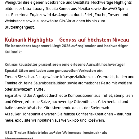
Weingüter ihre eigenen Edelbrände und Destillate. Hochwertige Highlights
bilden der Ultra-Luxury-Tequila Komos aus Mexiko sowie die aVAO Spirits
aus Barcelona. Ergänzt wird das Angebot durch Edel-, Frucht-, Trester- und
Weinbrände sowie ausgewählte Gin-Variationen bis hin zum
Blutorangengeist.
Kulinarik-Highlights – Genuss auf höchstem Niveau
Ein besonderes Augenmerk liegt 2026 auf regionaler und hochwertiger
Kulinarik:
Kulinarikaussteller präsentieren eine erlesene Auswahl hochwertiger
Spezialitäten und laden zum genussvollen Verkosten ein.
Freuen Sie sich auf ausgewählte Käsespezialitäten aus Österreich, Italien und
Frankreich, feine Salamispezialitäten sowie aromatisches Pesto mit weißem
oder schwarzem Trüffel.
Ergänzt wird das Angebot durch edle Kompositionen aus Trüffel, Steinpilzen
und Oliven, erlesene Salze, hochwertige Olivenöle aus Griechenland und
Italien sowie köstliche Kürbiskernprodukte aus der Steiermark.
Als süßer Höhepunkt erwarten Sie feinste Confiserie-Kreationen – darunter
neue, exquisite Weinpralinen aus Weiß-, Rot- und Roséwein.
NEU: Tiroler Biobetriebe auf der Weinmesse Innsbruck - als
Messerestaurant