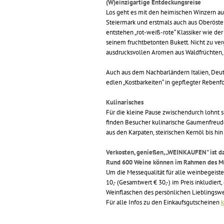
(W)einzigartige Entdeckungsreise
Los geht es mit den heimischen Winzern au
Steiermark und erstmals auch aus Oberöst
entstehen „rot-weiß-rote“ Klassiker wie der
seinem fruchtbetonten Bukett. Nicht zu ver
ausdrucksvollen Aromen aus Waldfrüchten, 
Auch aus dem Nachbarländern Italien, Deu
edlen „Kostbarkeiten“ in gepflegter Rebenf
Kulinarisches
Für die kleine Pause zwischendurch lohnt s
finden Besucher kulinarische Gaumenfreude
aus den Karpaten, steirischen Kernöl bis hi
Verkosten, genießen, „WEINKAUFEN" ist da
Rund 600 Weine können im Rahmen des Mes
Um die Messequalität für alle weinbegeister
10,- (Gesamtwert € 30,-) im Preis inkludier
Weinflaschen des persönlichen Lieblingswei
Für alle Infos zu den Einkaufsgutscheinen
k