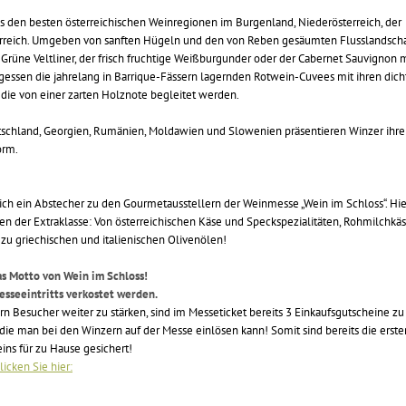
s den besten österreichischen Weinregionen im Burgenland, Niederösterreich, der
erreich. Umgeben von sanften Hügeln und den von Reben gesäumten Flusslandsch
 Grüne Veltliner, der frisch fruchtige Weißburgunder oder der Cabernet Sauvignon 
gessen die jahrelang in Barrique-Fässern lagernden Rotwein-Cuvees mit ihren dich
die von einer zarten Holznote begleitet werden.
tschland, Georgien, Rumänien, Moldawien und Slowenien präsentieren Winzer ihre
orm.
ich ein Abstecher zu den Gourmetausstellern der Weinmesse „Wein im Schloss“. Hie
n der Extraklasse: Von österreichischen Käse und Speckspezialitäten, Rohmilchkä
n zu griechischen und italienischen Olivenölen!
s Motto von Wein im Schloss!
seeintritts verkostet werden.
n Besucher weiter zu stärken, sind im Messeticket bereits 3 Einkaufsgutscheine zu 
t, die man bei den Winzern auf der Messe einlösen kann! Somit sind bereits die erste
ns für zu Hause gesichert!
licken Sie hier: