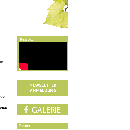
Best of...
en
NEWSLETTER
ANMELDUNG
loss-
inden
Partner