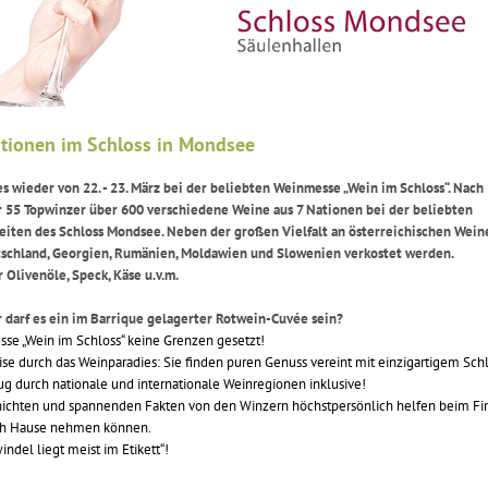
ationen im Schloss in Mondsee
s wieder von 22. - 23. März bei der beliebten Weinmesse „Wein im Schloss“. Nach
r 55 Topwinzer über 600 verschiedene Weine aus 7 Nationen bei der beliebten
eiten des Schloss Mondsee. Neben der großen Vielfalt an österreichischen Wein
utschland, Georgien, Rumänien, Moldawien und Slowenien verkostet werden.
 Olivenöle, Speck, Käse u.v.m.
r darf es ein im Barrique gelagerter Rotwein-Cuvée sein?
esse „Wein im Schloss“ keine Grenzen gesetzt!
ise durch das Weinparadies: Sie finden puren Genuss vereint mit einzigartigem Sch
g durch nationale und internationale Weinregionen inklusive!
chichten und spannenden Fakten von den Winzern höchstpersönlich helfen beim F
nach Hause nehmen können.
ndel liegt meist im Etikett“!