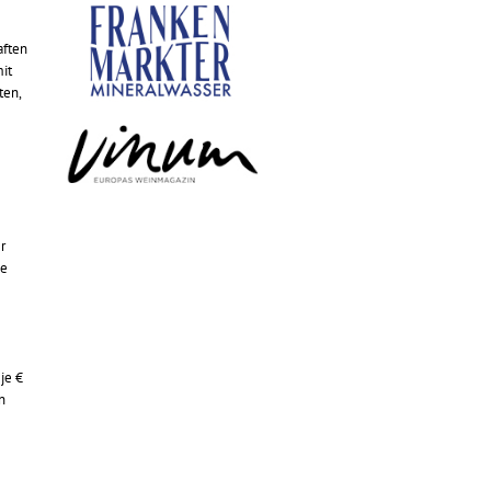
aften
mit
ten,
r
se
je €
n