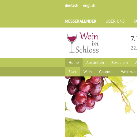
deutsch
english
MESSEKALENDER
ÜBER UNS
K
7
22.
Home
Ausstellen
Besuchen
A
Start
Wein
Gourmet
Weinzub