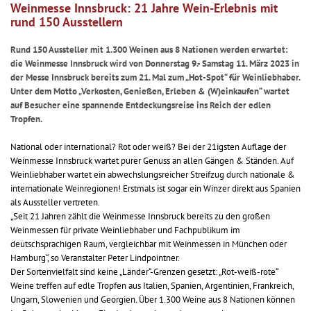
Weinmesse Innsbruck: 21 Jahre Wein-Erlebnis mit
rund 150 Ausstellern
Rund 150 Aussteller mit 1.300 Weinen aus 8 Nationen werden erwartet:
die Weinmesse Innsbruck wird von Donnerstag 9.- Samstag 11. März 2023 in
der Messe Innsbruck bereits zum 21. Mal zum „Hot-Spot“ für Weinliebhaber.
Unter dem Motto „Verkosten, Genießen, Erleben & (W)einkaufen“ wartet
auf Besucher eine spannende Entdeckungsreise ins Reich der edlen
Tropfen.
National oder international? Rot oder weiß? Bei der 21igsten Auflage der
Weinmesse Innsbruck wartet purer Genuss an allen Gängen & Ständen. Auf
Weinliebhaber wartet ein abwechslungsreicher Streifzug durch nationale &
internationale Weinregionen! Erstmals ist sogar ein Winzer direkt aus Spanien
als Aussteller vertreten.
„Seit 21 Jahren zählt die Weinmesse Innsbruck bereits zu den großen
Weinmessen für private Weinliebhaber und Fachpublikum im
deutschsprachigen Raum, vergleichbar mit Weinmessen in München oder
Hamburg“, so Veranstalter Peter Lindpointner.
Der Sortenvielfalt sind keine „Länder“-Grenzen gesetzt: „Rot-weiß-rote“
Weine treffen auf edle Tropfen aus Italien, Spanien, Argentinien, Frankreich,
Ungarn, Slowenien und Georgien. Über 1.300 Weine aus 8 Nationen können