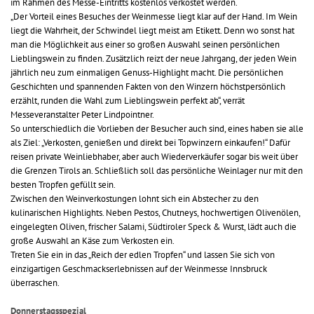
im Rahmen des Messe-Eintritts kostenlos verkostet werden.
„Der Vorteil eines Besuches der Weinmesse liegt klar auf der Hand. Im Wein
liegt die Wahrheit, der Schwindel liegt meist am Etikett. Denn wo sonst hat
man die Möglichkeit aus einer so großen Auswahl seinen persönlichen
Lieblingswein zu finden. Zusätzlich reizt der neue Jahrgang, der jeden Wein
jährlich neu zum einmaligen Genuss-Highlight macht. Die persönlichen
Geschichten und spannenden Fakten von den Winzern höchstpersönlich
erzählt, runden die Wahl zum Lieblingswein perfekt ab“, verrät
Messeveranstalter Peter Lindpointner.
So unterschiedlich die Vorlieben der Besucher auch sind, eines haben sie alle
als Ziel: „Verkosten, genießen und direkt bei Topwinzern einkaufen!“ Dafür
reisen private Weinliebhaber, aber auch Wiederverkäufer sogar bis weit über
die Grenzen Tirols an. Schließlich soll das persönliche Weinlager nur mit den
besten Tropfen gefüllt sein.
Zwischen den Weinverkostungen lohnt sich ein Abstecher zu den
kulinarischen Highlights. Neben Pestos, Chutneys, hochwertigen Olivenölen,
eingelegten Oliven, frischer Salami, Südtiroler Speck & Wurst, lädt auch die
große Auswahl an Käse zum Verkosten ein.
Treten Sie ein in das „Reich der edlen Tropfen“ und lassen Sie sich von
einzigartigen Geschmackserlebnissen auf der Weinmesse Innsbruck
überraschen.
Donnerstagsspezial