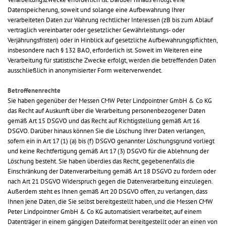
Datenspeicherung, soweit und solange eine Aufbewahrung Ihrer
verarbeiteten Daten zur Wahrung rechtlicher Interessen (zB bis zum Ablauf
vertraglich vereinbarter oder gesetzlicher Gewährleistungs- oder
Verjährungsfristen) oder in Hinblick auf gesetzliche Aufbewahrungspflichten,
insbesondere nach § 132 BAO, erforderlich ist. Soweit im Weiteren eine
Verarbeitung für statistische Zwecke erfolgt, werden die betreffenden Daten
ausschließlich in anonymisierter Form weiterverwendet.
Betroffenenrechte
Sie haben gegenüber der Messen CMW Peter Lindpointner GmbH & Co KG
das Recht auf Auskunft über die Verarbeitung personenbezogener Daten
gemäß Art 15 DSGVO und das Recht auf Richtigstellung gemäß Art 16
DSGVO. Darüber hinaus können Sie die Löschung Ihrer Daten verlangen,
sofern ein in Art 17 (1) (a) bis (f) DSGVO genannter Löschungsgrund vorliegt
und keine Rechtfertigung gemäß Art 17 (3) DSGVO für die Ablehnung der
Löschung besteht. Sie haben überdies das Recht, gegebenenfalls die
Einschränkung der Datenverarbeitung gemäß Art 18 DSGVO zu fordern oder
nach Art 21 DSGVO Widerspruch gegen die Datenverarbeitung einzulegen.
Außerdem steht es Ihnen gemäß Art 20 DSGVO offen, zu verlangen, dass
Ihnen jene Daten, die Sie selbst bereitgestellt haben, und die Messen CMW
Peter Lindpointner GmbH & Co KG automatisiert verarbeitet, auf einem
Datenträger in einem gängigen Dateiformat bereitgestellt oder an einen von