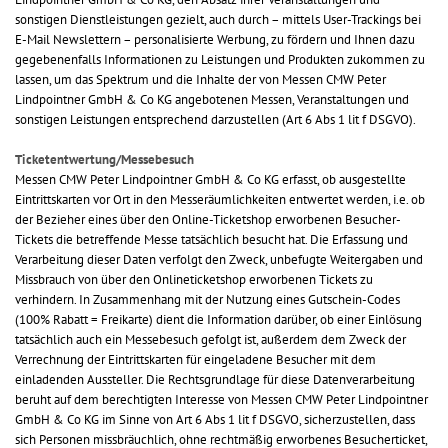
sonstigen Dienstleistungen gezielt, auch durch – mittels User-Trackings bei
E-Mail Newslettern – personalisierte Werbung, zu fördern und Ihnen dazu
gegebenenfalls Informationen zu Leistungen und Produkten zukommen zu
lassen, um das Spektrum und die Inhalte der von Messen CMW Peter
Lindpointner GmbH & Co KG angebotenen Messen, Veranstaltungen und
sonstigen Leistungen entsprechend darzustellen (Art 6 Abs 1 lit f DSGVO).
Ticketentwertung/Messebesuch
Messen CMW Peter Lindpointner GmbH & Co KG erfasst, ob ausgestellte
Eintrittskarten vor Ort in den Messeräumlichkeiten entwertet werden, i.e. ob
der Bezieher eines über den Online-Ticketshop erworbenen Besucher-
Tickets die betreffende Messe tatsächlich besucht hat. Die Erfassung und
Verarbeitung dieser Daten verfolgt den Zweck, unbefugte Weitergaben und
Missbrauch von über den Onlineticketshop erworbenen Tickets zu
verhindern. In Zusammenhang mit der Nutzung eines Gutschein-Codes
(100% Rabatt = Freikarte) dient die Information darüber, ob einer Einlösung
tatsächlich auch ein Messebesuch gefolgt ist, außerdem dem Zweck der
Verrechnung der Eintrittskarten für eingeladene Besucher mit dem
einladenden Aussteller. Die Rechtsgrundlage für diese Datenverarbeitung
beruht auf dem berechtigten Interesse von Messen CMW Peter Lindpointner
GmbH & Co KG im Sinne von Art 6 Abs 1 lit f DSGVO, sicherzustellen, dass
sich Personen missbräuchlich, ohne rechtmäßig erworbenes Besucherticket,