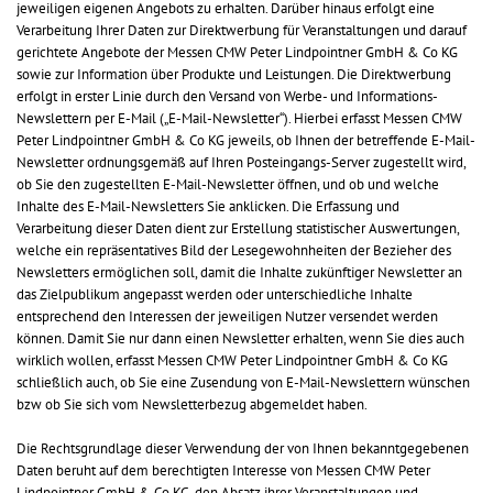
jeweiligen eigenen Angebots zu erhalten. Darüber hinaus erfolgt eine
Verarbeitung Ihrer Daten zur Direktwerbung für Veranstaltungen und darauf
gerichtete Angebote der Messen CMW Peter Lindpointner GmbH & Co KG
sowie zur Information über Produkte und Leistungen. Die Direktwerbung
erfolgt in erster Linie durch den Versand von Werbe- und Informations-
Newslettern per E-Mail („E-Mail-Newsletter“). Hierbei erfasst Messen CMW
Peter Lindpointner GmbH & Co KG jeweils, ob Ihnen der betreffende E-Mail-
Newsletter ordnungsgemäß auf Ihren Posteingangs-Server zugestellt wird,
ob Sie den zugestellten E-Mail-Newsletter öffnen, und ob und welche
Inhalte des E-Mail-Newsletters Sie anklicken. Die Erfassung und
Verarbeitung dieser Daten dient zur Erstellung statistischer Auswertungen,
welche ein repräsentatives Bild der Lesegewohnheiten der Bezieher des
Newsletters ermöglichen soll, damit die Inhalte zukünftiger Newsletter an
das Zielpublikum angepasst werden oder unterschiedliche Inhalte
entsprechend den Interessen der jeweiligen Nutzer versendet werden
können. Damit Sie nur dann einen Newsletter erhalten, wenn Sie dies auch
wirklich wollen, erfasst Messen CMW Peter Lindpointner GmbH & Co KG
schließlich auch, ob Sie eine Zusendung von E-Mail-Newslettern wünschen
bzw ob Sie sich vom Newsletterbezug abgemeldet haben.
Die Rechtsgrundlage dieser Verwendung der von Ihnen bekanntgegebenen
Daten beruht auf dem berechtigten Interesse von Messen CMW Peter
Lindpointner GmbH & Co KG, den Absatz ihrer Veranstaltungen und