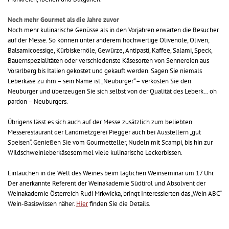
Noch mehr Gourmet als die Jahre zuvor
Noch mehr kulinarische Genüsse als in den Vorjahren erwarten die Besucher
auf der Messe. So können unter anderem hochwertige Olivenöle, Oliven,
Balsamicoessige, Kürbiskernöle, Gewürze, Antipasti, Kaffee, Salami, Speck,
Bauernspezialitäten oder verschiedenste Käsesorten von Sennereien aus
Vorarlberg bis Italien gekostet und gekauft werden. Sagen Sie niemals
Leberkäse zu ihm – sein Name ist „Neuburger“ – verkosten Sie den
Neuburger und überzeugen Sie sich selbst von der Qualität des Leberk… oh
pardon – Neuburgers.
Übrigens lässt es sich auch auf der Messe zusätzlich zum beliebten
Messerestaurant der Landmetzgerei Piegger auch bei Ausstellern „gut
Speisen“. Genießen Sie vom Gourmetteller, Nudeln mit Scampi, bis hin zur
Wildschweinleberkäsesemmel viele kulinarische Leckerbissen.
Eintauchen in die Welt des Weines beim täglichen Weinseminar um 17 Uhr.
Der anerkannte Referent der Weinakademie Südtirol und Absolvent der
Weinakademie Österreich Rudi Mrkwicka, bringt Interessierten das „Wein ABC“
Wein-Basiswissen näher.
Hier
finden Sie die Details.