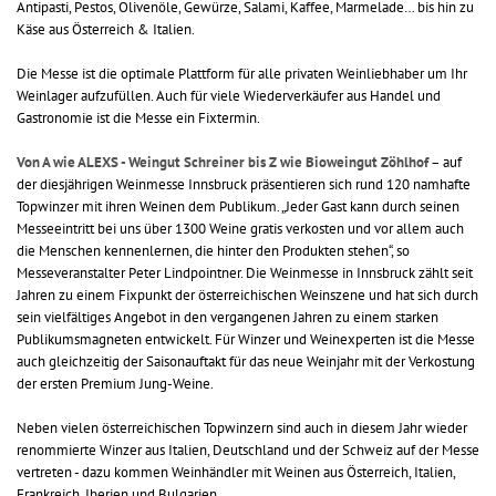
Antipasti, Pestos, Olivenöle, Gewürze, Salami, Kaffee, Marmelade… bis hin zu
Käse aus Österreich & Italien.
Die Messe ist die optimale Plattform für alle privaten Weinliebhaber um Ihr
Weinlager aufzufüllen. Auch für viele Wiederverkäufer aus Handel und
Gastronomie ist die Messe ein Fixtermin.
Von A wie ALEXS - Weingut Schreiner bis Z wie Bioweingut Zöhlhof
– auf
der diesjährigen Weinmesse Innsbruck präsentieren sich rund 120 namhafte
Topwinzer mit ihren Weinen dem Publikum. „Jeder Gast kann durch seinen
Messeeintritt bei uns über 1300 Weine gratis verkosten und vor allem auch
die Menschen kennenlernen, die hinter den Produkten stehen“, so
Messeveranstalter Peter Lindpointner. Die Weinmesse in Innsbruck zählt seit
Jahren zu einem Fixpunkt der österreichischen Weinszene und hat sich durch
sein vielfältiges Angebot in den vergangenen Jahren zu einem starken
Publikumsmagneten entwickelt. Für Winzer und Weinexperten ist die Messe
auch gleichzeitig der Saisonauftakt für das neue Weinjahr mit der Verkostung
der ersten Premium Jung-Weine.
Neben vielen österreichischen Topwinzern sind auch in diesem Jahr wieder
renommierte Winzer aus Italien, Deutschland und der Schweiz auf der Messe
vertreten - dazu kommen Weinhändler mit Weinen aus Österreich, Italien,
Frankreich, Iberien und Bulgarien.