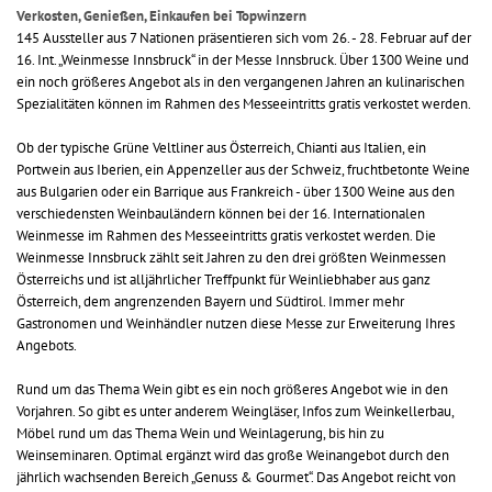
Verkosten, Genießen, Einkaufen bei Topwinzern
145 Aussteller aus 7 Nationen präsentieren sich vom 26. - 28. Februar auf der
16. Int. „Weinmesse Innsbruck“ in der Messe Innsbruck. Über 1300 Weine und
ein noch größeres Angebot als in den vergangenen Jahren an kulinarischen
Spezialitäten können im Rahmen des Messeeintritts gratis verkostet werden.
Ob der typische Grüne Veltliner aus Österreich, Chianti aus Italien, ein
Portwein aus Iberien, ein Appenzeller aus der Schweiz, fruchtbetonte Weine
aus Bulgarien oder ein Barrique aus Frankreich - über 1300 Weine aus den
verschiedensten Weinbauländern können bei der 16. Internationalen
Weinmesse im Rahmen des Messeeintritts gratis verkostet werden. Die
Weinmesse Innsbruck zählt seit Jahren zu den drei größten Weinmessen
Österreichs und ist alljährlicher Treffpunkt für Weinliebhaber aus ganz
Österreich, dem angrenzenden Bayern und Südtirol. Immer mehr
Gastronomen und Weinhändler nutzen diese Messe zur Erweiterung Ihres
Angebots.
Rund um das Thema Wein gibt es ein noch größeres Angebot wie in den
Vorjahren. So gibt es unter anderem Weingläser, Infos zum Weinkellerbau,
Möbel rund um das Thema Wein und Weinlagerung, bis hin zu
Weinseminaren. Optimal ergänzt wird das große Weinangebot durch den
jährlich wachsenden Bereich „Genuss & Gourmet“. Das Angebot reicht von