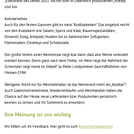
„Edelbrand des Jahres 2015“ bis hin zum in Österreich produzierten „Wiesky“
und Gin.
Kulinarisches
Auch für den feinen Gaumen gibt es viele "Kostbarkeiten". Das Angebot reicht
von den Klassikern wie Salami, Speck und Käse, Bauernspezialitäten,
Olivenöl, Essig, Antipasti, Nudeln bis zu italienischen Süßspeisen,
Marmeladen, Chutneys und Schokolade.
Der große Vorteil einer Weinmesse liegt klar darin, dass alle Weine verkostet
werden können. Denn ganz nach dem Motto: Im Wein liegt die Wahrheit der
Schwindel liegt meist im Etikett“ so Peter Lindpointner Geschäftsführer von
Messen CMW.
Übrigens:
Nicht nur für Weinliebhaber ist das Weinevent mehr als „Kostbar“!
Auch Gastronomiebetriebe, Wiederverkäufer und Weinhändler haben die
Chance auf der Messe neue Lieferanten bzw. Produzenten persönlich
kennen zu lernen und Ihr Sortiment zu erweitern.
Ihre Meinung ist uns wichtig
Wir bitten um ihr Feedback. Hier geht es zum
Besucherfragebogen