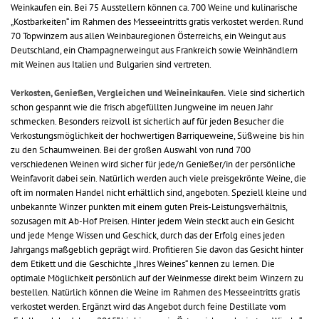
Weinkaufen ein. Bei 75 Ausstellern können ca. 700 Weine und kulinarische
„Kostbarkeiten“ im Rahmen des Messeeintritts gratis verkostet werden. Rund
70 Topwinzern aus allen Weinbauregionen Österreichs, ein Weingut aus
Deutschland, ein Champagnerweingut aus Frankreich sowie Weinhändlern
mit Weinen aus Italien und Bulgarien sind vertreten.
Verkosten, Genießen, Vergleichen und Weineinkaufen.
Viele sind sicherlich
schon gespannt wie die frisch abgefüllten Jungweine im neuen Jahr
schmecken. Besonders reizvoll ist sicherlich auf für jeden Besucher die
Verkostungsmöglichkeit der hochwertigen Barriqueweine, Süßweine bis hin
zu den Schaumweinen. Bei der großen Auswahl von rund 700
verschiedenen Weinen wird sicher für jede/n Genießer/in der persönliche
Weinfavorit dabei sein. Natürlich werden auch viele preisgekrönte Weine, die
oft im normalen Handel nicht erhältlich sind, angeboten. Speziell kleine und
unbekannte Winzer punkten mit einem guten Preis-Leistungsverhältnis,
sozusagen mit Ab-Hof Preisen. Hinter jedem Wein steckt auch ein Gesicht
und jede Menge Wissen und Geschick, durch das der Erfolg eines jeden
Jahrgangs maßgeblich geprägt wird. Profitieren Sie davon das Gesicht hinter
dem Etikett und die Geschichte „Ihres Weines“ kennen zu lernen. Die
optimale Möglichkeit persönlich auf der Weinmesse direkt beim Winzern zu
bestellen. Natürlich können die Weine im Rahmen des Messeeintritts gratis
verkostet werden. Ergänzt wird das Angebot durch feine Destillate vom