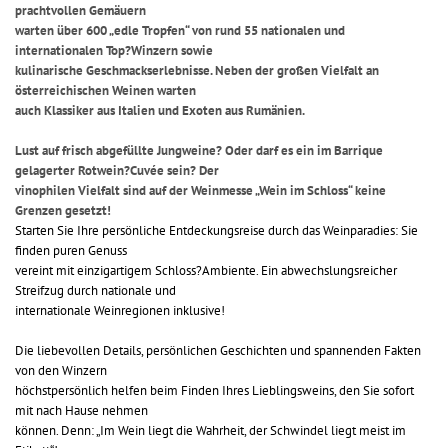
prachtvollen Gemäuern
warten über 600 „edle Tropfen“ von rund 55 nationalen und
internationalen Top?Winzern sowie
kulinarische Geschmackserlebnisse. Neben der großen Vielfalt an
österreichischen Weinen warten
auch Klassiker aus Italien und Exoten aus Rumänien.
Lust auf frisch abgefüllte Jungweine? Oder darf es ein im Barrique
gelagerter Rotwein?Cuvée sein? Der
vinophilen Vielfalt sind auf der Weinmesse „Wein im Schloss“ keine
Grenzen gesetzt!
Starten Sie Ihre persönliche Entdeckungsreise durch das Weinparadies: Sie
finden puren Genuss
vereint mit einzigartigem Schloss?Ambiente. Ein abwechslungsreicher
Streifzug durch nationale und
internationale Weinregionen inklusive!
Die liebevollen Details, persönlichen Geschichten und spannenden Fakten
von den Winzern
höchstpersönlich helfen beim Finden Ihres Lieblingsweins, den Sie sofort
mit nach Hause nehmen
können. Denn: „Im Wein liegt die Wahrheit, der Schwindel liegt meist im