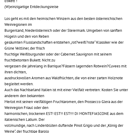
Etikett“!
(W)einzigartige Entdeckungsreise
Los geht es mit den heimischen Winzern aus den besten österreichischen
Weinregionen im
Burgenland, Niederösterreich oder der Steiermark. Umgeben von sanften
Hügeln und den von Reben
gesäumten Flusslandschaften entstehen „rot?weiß?rote“ Klassiker wie der
Grüne Veltliner, der frisch
fruchtige Weißburgunder oder der Cabernet Sauvignon mit seinem
fruchtbetonten Bukett. Nicht zu
vergessen die jahrelang in Barrique?Fässern lagernden Rotwein?Cuvees mit
ihren dichten,
ausdrucksvollen Aromen aus Waldfrüchten, die von einer zarten Holznote
begleitet werden.
Auch das Nachbarland Italien ist mit einer Vielfalt vertreten: Kosten Sie unter
anderem den bekannten
Merlot mit seinen vielfältigen Fruchtaromen, den Prossecco Glera aus der
Weinregion Friaul oder den
harmonischen, trockenen EST! EST!! EST!!! DI MONTEFIASCONE aus dem
italienischen Latium. Der
vollmundige, nach Lindenblüten duftende Pinot Grigio und der „König der
Weine“, der fruchtige Barolo