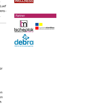
n
 Luef
ens -
Partner
.
ür
en
en
ch