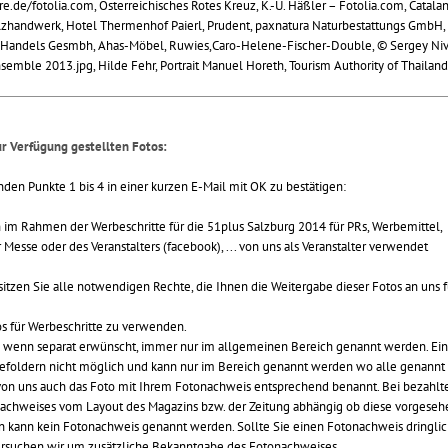
re.de/fotolia.com, Österreichisches Rotes Kreuz, K.-U. Häßler – Fotolia.com, Catala
Holzhandwerk, Hotel Thermenhof Paierl, Prudent, paxnatura Naturbestattungs GmbH,
y Handels Gesmbh, Ahas-Möbel, Ruwies,Caro-Helene-Fischer-Double, © Sergey Niv
nsemble 2013.jpg, Hilde Fehr, Portrait Manuel Horeth, Tourism Authority of Thailand
ur Verfügung gestellten Fotos:
enden Punkte 1 bis 4 in einer kurzen E-Mail mit OK zu bestätigen:
n im Rahmen der Werbeschritte für die 51plus Salzburg 2014 für PRs, Werbemittel,
esse oder des Veranstalters (facebook), ... von uns als Veranstalter verwendet
sitzen Sie alle notwendigen Rechte, die Ihnen die Weitergabe dieser Fotos an uns f
otos für Werbeschritte zu verwenden.
n wenn separat erwünscht, immer nur im allgemeinen Bereich genannt werden. Ein
befoldern nicht möglich und kann nur im Bereich genannt werden wo alle genannt
von uns auch das Foto mit Ihrem Fotonachweis entsprechend benannt. Bei bezahlt
nachweises vom Layout des Magazins bzw. der Zeitung abhängig ob diese vorgeseh
 kann kein Fotonachweis genannt werden. Sollte Sie einen Fotonachweis dringli
ersuchen wir um zusätzliche Bekanntgabe des Fotonachweises.