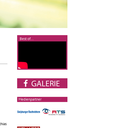
Best of...
Medienpartner
thias