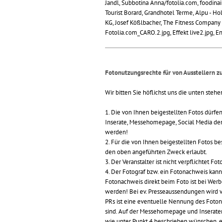
Jandl, Subbotina Anna/fotolia.com, foodinai
Tourist Borard, Grandhotel Terme, Alpu - 
KG, Josef Kößlbacher, The Fitness Compan
Fotolia.com_CARO.2.jpg, Effekt live2.jpg, E
Fotonutzungsrechte für von Ausstellern z
Wir bitten Sie höflichst uns die unten steh
1. Die von Ihnen beigestellten Fotos dürfe
Inserate, Messehomepage, Social Media der M
werden!
2. Für die von Ihnen beigestellten Fotos be
den oben angeführten Zweck erlaubt.
3. Der Veranstalter ist nicht verpflichtet F
4. Der Fotograf bzw. ein Fotonachweis kan
Fotonachweis direkt beim Foto ist bei Wer
werden! Bei ev. Presseaussendungen wird 
PRs ist eine eventuelle Nennung des Foto
sind. Auf der Messehomepage und Inseraten
wie unter Punkt 4 beschrieben wünschen, 