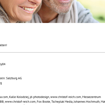
lten!
fly84
teln: Salzburg AG
rg
ia.com, Kalle Kolodziej, jd-photodesign, www.christof-reich.com, Messezentrum
BB, www.christof-reich.com, Fox Boote, Tscheplak Media, Johannes Hochmuth, Ma