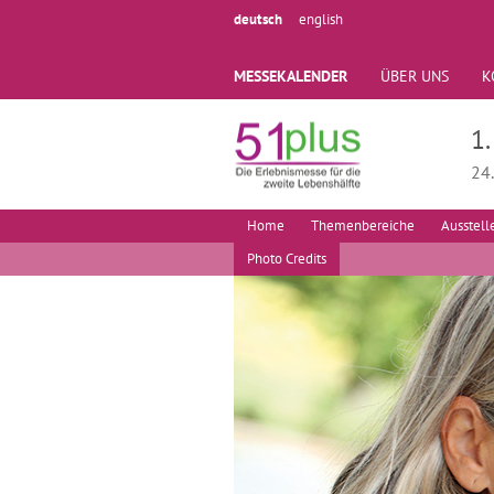
deutsch
english
MESSEKALENDER
ÜBER UNS
K
1
24
Home
Themenbereiche
Ausstell
Photo Credits