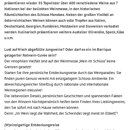
präsentieren wieder 55 Topwinzer über 600 verschiedene Weine aus 7
Nationen bei der beliebten Weinmesse, in den historischen
Räumlichkeiten des Schloss Mondsee. Neben der großen Vielfalt an
österreichischen Weinen können auch edle Tropfen aus Italien,
Deutschland, Georgien, Rumänien, Moldawien und Slowenien verkostet
werden. Kulinarisch präsentieren weitere Austeller Olivenöle, Speck, Käse
u.v.m.
Lust auf frisch abgefüllte Jungweine? Oder darf es ein im Barrique
gelagerter Rotwein-Cuvée sein?
Der vinophilen Vielfalt sind auf der Weinmesse „Wein im Schloss“ keine
Grenzen gesetzt!
Starten Sie Ihre persönliche Entdeckungsreise durch das Weinparadies: Sie
finden puren Genuss vereint mit einzigartigem Schloss-Ambiente. Ein
abwechslungsreicher Streifzug durch nationale und internationale
Weinregionen inklusive!
Die liebevollen Details, persönlichen Geschichten und spannenden Fakten
von den Winzern höchstpersönlich helfen beim Finden Ihres Lieblingsweins,
den Sie sofort mit nach Hause nehmen können.
Denn: „Im Wein liegt die Wahrheit, der Schwindel liegt meist im Etikett“!
(W)einzigartige Entdeckungsreise