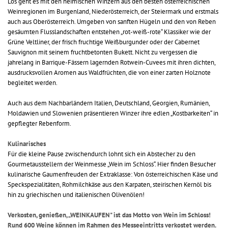
Los geht es mit den heimischen Winzern aus den besten österreichischen
Weinregionen im Burgenland, Niederösterreich, der Steiermark und erstmals
auch aus Oberösterreich. Umgeben von sanften Hügeln und den von Reben
gesäumten Flusslandschaften entstehen „rot-weiß-rote“ Klassiker wie der
Grüne Veltliner, der frisch fruchtige Weißburgunder oder der Cabernet
Sauvignon mit seinem fruchtbetonten Bukett. Nicht zu vergessen die
jahrelang in Barrique-Fässern lagernden Rotwein-Cuvees mit ihren dichten,
ausdrucksvollen Aromen aus Waldfrüchten, die von einer zarten Holznote
begleitet werden.
Auch aus dem Nachbarländern Italien, Deutschland, Georgien, Rumänien,
Moldawien und Slowenien präsentieren Winzer ihre edlen „Kostbarkeiten“ in
gepflegter Rebenform.
Kulinarisches
Für die kleine Pause zwischendurch lohnt sich ein Abstecher zu den
Gourmetausstellern der Weinmesse „Wein im Schloss“. Hier finden Besucher
kulinarische Gaumenfreuden der Extraklasse: Von österreichischen Käse und
Speckspezialitäten, Rohmilchkäse aus den Karpaten, steirischen Kernöl bis
hin zu griechischen und italienischen Olivenölen!
Verkosten, genießen, „WEINKAUFEN" ist das Motto von Wein im Schloss!
Rund 600 Weine können im Rahmen des Messeeintritts verkostet werden.