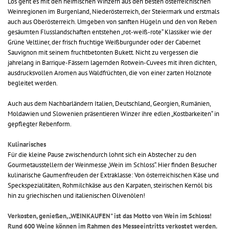
Los geht es mit den heimischen Winzern aus den besten österreichischen
Weinregionen im Burgenland, Niederösterreich, der Steiermark und erstmals
auch aus Oberösterreich. Umgeben von sanften Hügeln und den von Reben
gesäumten Flusslandschaften entstehen „rot-weiß-rote“ Klassiker wie der
Grüne Veltliner, der frisch fruchtige Weißburgunder oder der Cabernet
Sauvignon mit seinem fruchtbetonten Bukett. Nicht zu vergessen die
jahrelang in Barrique-Fässern lagernden Rotwein-Cuvees mit ihren dichten,
ausdrucksvollen Aromen aus Waldfrüchten, die von einer zarten Holznote
begleitet werden.
Auch aus dem Nachbarländern Italien, Deutschland, Georgien, Rumänien,
Moldawien und Slowenien präsentieren Winzer ihre edlen „Kostbarkeiten“ in
gepflegter Rebenform.
Kulinarisches
Für die kleine Pause zwischendurch lohnt sich ein Abstecher zu den
Gourmetausstellern der Weinmesse „Wein im Schloss“. Hier finden Besucher
kulinarische Gaumenfreuden der Extraklasse: Von österreichischen Käse und
Speckspezialitäten, Rohmilchkäse aus den Karpaten, steirischen Kernöl bis
hin zu griechischen und italienischen Olivenölen!
Verkosten, genießen, „WEINKAUFEN" ist das Motto von Wein im Schloss!
Rund 600 Weine können im Rahmen des Messeeintritts verkostet werden.