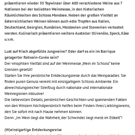
präsentieren wieder 55 Topwinzer über 600 verschiedene Weine aus 7
Nationen bei der beliebten Weinmesse, in den historischen
Räumlichkeiten des Schloss Mondsee. Neben der großen Vielfalt an
österreichischen Weinen können auch edle Tropfen aus Italien,
Deutschland, Georgien, Rumänien, Moldawien und Slowenien verkostet
werden. Kulinarisch präsentieren weitere Austeller Olivenöle, Speck, Käse
u.v.m.
Lust auf frisch abgefüllte Jungweine? Oder darf es ein im Barrique
gelagerter Rotwein-Cuvée sein?
Der vinophilen Vielfalt sind auf der Weinmesse „Wein im Schloss“ keine
Grenzen gesetzt!
Starten Sie Ihre persönliche Entdeckungsreise durch das Weinparadies: Sie
finden puren Genuss vereint mit einzigartigem Schloss-Ambiente. Ein
abwechslungsreicher Streifzug durch nationale und internationale
Weinregionen inklusive!
Die liebevollen Details, persönlichen Geschichten und spannenden Fakten
von den Winzern höchstpersönlich helfen beim Finden Ihres Lieblingsweins,
den Sie sofort mit nach Hause nehmen können.
Denn: „Im Wein liegt die Wahrheit, der Schwindel liegt meist im Etikett“!
(W)einzigartige Entdeckungsreise