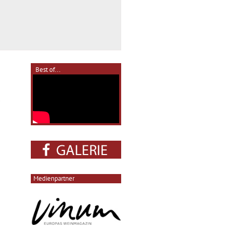
Best of...
.
Medienpartner