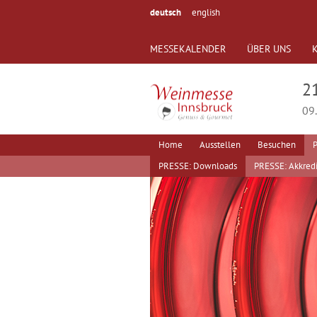
deutsch
english
MESSEKALENDER
ÜBER UNS
2
09.
Home
Ausstellen
Besuchen
P
PRESSE: Downloads
PRESSE: Akkredi