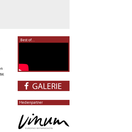
Best of...
en
MW.
Medienpartner