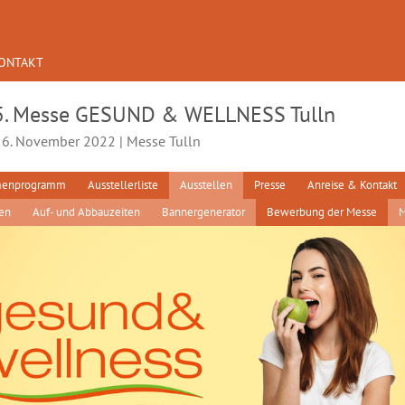
ONTAKT
5. Messe GESUND & WELLNESS Tulln
- 6. November 2022 | Messe Tulln
enprogramm
Ausstellerliste
Ausstellen
Presse
Anreise & Kontakt
en
Auf- und Abbauzeiten
Bannergenerator
Bewerbung der Messe
M