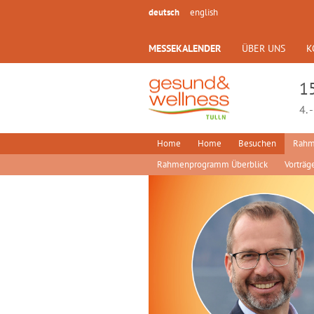
deutsch
english
MESSEKALENDER
ÜBER UNS
K
1
4. 
Home
Home
Besuchen
Rahm
Rahmenprogramm Überblick
Vorträg