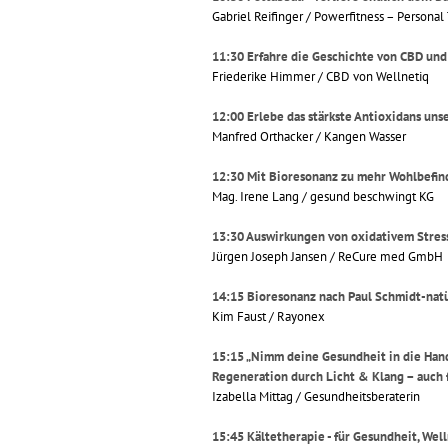
Gabriel Reifinger / Powerfitness – Personal 
11:30 Erfahre die Geschichte von CBD und 
Friederike Himmer / CBD von Wellnetiq
12:00 Erlebe das stärkste Antioxidans unse
Manfred Orthacker / Kangen Wasser
12:30 Mit Bioresonanz zu mehr Wohlbefin
Mag. Irene Lang / gesund beschwingt KG
13:30 Auswirkungen von oxidativem Stress
Jürgen Joseph Jansen / ReCure med GmbH
14:15 Bioresonanz nach Paul Schmidt-natü
Kim Faust / Rayonex
15:15 „Nimm deine Gesundheit in die Han
Regeneration durch Licht & Klang – auch 
Izabella Mittag / Gesundheitsberaterin
15:45 Kältetherapie - für Gesundheit, Wel