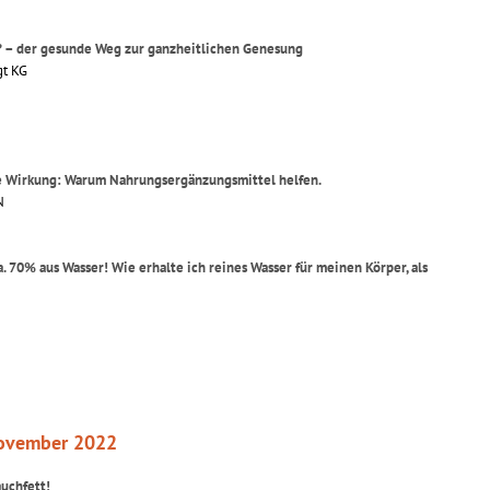
z? – der gesunde Weg zur ganzheitlichen Genesung
gt KG
ße Wirkung: Warum Nahrungsergänzungsmittel helfen.
N
. 70% aus Wasser! Wie erhalte ich reines Wasser für meinen Körper, als
ovember 2022
auchfett!