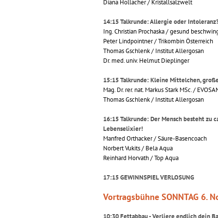
Diana Hollacher / Kristallsalzwelt
14:15 Talkrunde: Allergie oder Intoleran
Ing. Christian Prochaska / gesund beschwin
Peter Lindpointner / Trikombin Österreich
Thomas Gschlenk / Institut Allergosan
Dr. med. univ. Helmut Dieplinger
15:15 Talkrunde: Kleine Mittelchen, gro
Mag. Dr. rer. nat. Markus Stark MSc. / EVOSA
Thomas Gschlenk / Institut Allergosan
16:15 Talkrunde: Der Mensch besteht zu ca
Lebenselixier!
Manfred Orthacker / Säure-Basencoach
Norbert Vukits / Bela Aqua
Reinhard Horvath / Top Aqua
17:15 GEWINNSPIEL VERLOSUNG
Vortragsbühne SONNTAG 6. N
10:30 Fettabbau - Verliere endlich dein B