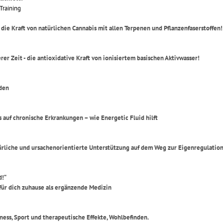
Training
die Kraft von natürlichen Cannabis mit allen Terpenen und Pflanzenfaserstoffen!
rer Zeit - die antioxidative Kraft von ionisiertem basischen Aktivwasser!
den
 auf chronische Erkrankungen – wie Energetic Fluid hilft
rliche und ursachenorientierte Unterstützung auf dem Weg zur Eigenregulation
d!“
für dich zuhause als ergänzende Medizin
lness, Sport und therapeutische Effekte, Wohlbefinden.