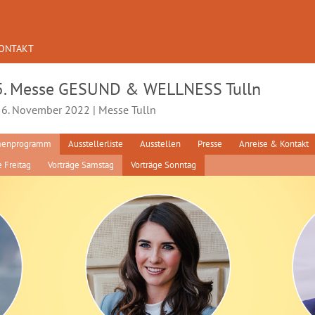
ONTAKT
5. Messe GESUND & WELLNESS Tulln
- 6. November 2022 | Messe Tulln
enprogramm
Ausstellerliste
Ausstellen
Presse
Anreise & Kontakt
e Freitag
Vorträge Samstag
Vorträge Sonntag