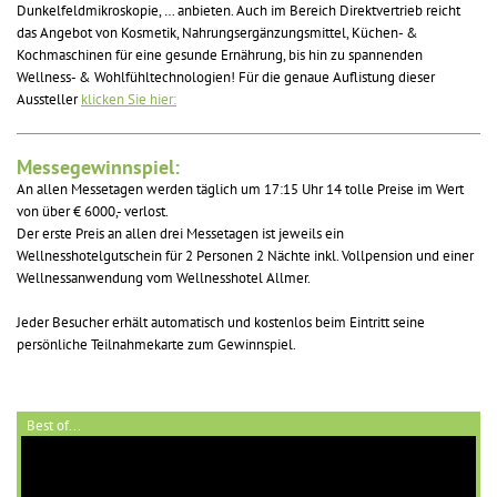
Dunkelfeldmikroskopie, … anbieten. Auch im Bereich Direktvertrieb reicht
das Angebot von Kosmetik, Nahrungsergänzungsmittel, Küchen- &
Kochmaschinen für eine gesunde Ernährung, bis hin zu spannenden
Wellness- & Wohlfühltechnologien! Für die genaue Auflistung dieser
Aussteller
klicken Sie hier:
Messegewinnspiel:
An allen Messetagen werden täglich um 17:15 Uhr 14 tolle Preise im Wert
von über € 6000,- verlost.
Der erste Preis an allen drei Messetagen ist jeweils ein
Wellnesshotelgutschein für 2 Personen 2 Nächte inkl. Vollpension und einer
Wellnessanwendung vom Wellnesshotel Allmer.
Jeder Besucher erhält automatisch und kostenlos beim Eintritt seine
persönliche Teilnahmekarte zum Gewinnspiel.
Best of...