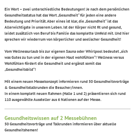
Ein Wort – zwei unterschiedliche Bedeutungen! Je nach dem persönlichen
Gesundheitsstatus hat das Wort „Gesundheit“ für jeden eine andere
Bedeutung und Priorität. Aber eines ist klar, die „Gesundheit“ ist das
Allerwichtigste in unserem Leben. Ist der Körper nicht fit und gesund,
leidet zusätzlich von Beruf bis Familie das komplette Umfeld mit. Und hier
sprechen wir wiederrum von körperlicher und seelischer Gesundheit!
Vom Wellnessurlaub bis zur eigenen Sauna oder Whirlpool bedeutet „sich
was Gutes zu tun und in der eigenen Haut wohlfühlen“! Wellness versus
Wohlfühlen fördert die Gesundheit und ergänzt somit das
„Gesundheitsbild“!
Mit einem neuen Messekonzept informieren rund 50 Gesundheitsvorträge
& Gesundheitstalkrunden die Besucher/innen.
In einem komplett neuen Rahmen (Halle 1 und 2) präsentieren sich rund
110 ausgewählte Aussteller aus 6 Nationen auf der Messe.
Gesundheitswissen auf 2 Messebühnen
50 Gesundheitsvorträge und Talkrunden informieren über aktuelle
Gesundheitshemen!