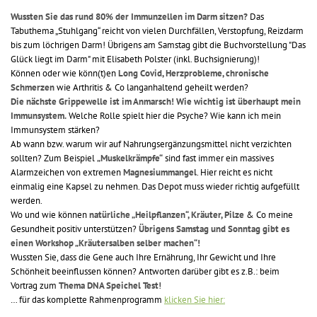
Wussten Sie das rund 80% der Immunzellen im Darm sitzen?
Das
Tabuthema „Stuhlgang“ reicht von vielen Durchfällen, Verstopfung, Reizdarm
bis zum löchrigen Darm! Übrigens am Samstag gibt die Buchvorstellung "Das
Glück liegt im Darm" mit Elisabeth Polster (inkl. Buchsignierung)!
Können oder wie könn(t)en
Long Covid, Herzprobleme, chronische
Schmerzen
wie Arthritis & Co langanhaltend geheilt werden?
Die nächste Grippewelle ist im Anmarsch! Wie wichtig ist überhaupt mein
Immunsystem.
Welche Rolle spielt hier die Psyche? Wie kann ich mein
Immunsystem stärken?
Ab wann bzw. warum wir auf Nahrungsergänzungsmittel nicht verzichten
sollten? Zum Beispiel
„Muskelkrämpfe“
sind fast immer ein massives
Alarmzeichen von extremen
Magnesiummangel
. Hier reicht es nicht
einmalig eine Kapsel zu nehmen. Das Depot muss wieder richtig aufgefüllt
werden.
Wo und wie können
natürliche „Heilpflanzen“, Kräuter, Pilze
& Co meine
Gesundheit positiv unterstützen?
Übrigens Samstag und Sonntag gibt es
einen Workshop „Kräutersalben selber machen“!
Wussten Sie, dass die Gene auch Ihre Ernährung, Ihr Gewicht und Ihre
Schönheit beeinflussen können? Antworten darüber gibt es z.B.: beim
Vortrag zum
Thema DNA Speichel Test
!
… für das komplette Rahmenprogramm
klicken Sie hier: