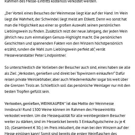
Rahmen des Messe-Eintritts kostenlos verkostet werden.
„Der Vorteil eines Besuches der Weinmesse liegt klar auf der Hand. Im Wein
liegt die Wahrheit, der Schwindel liegt meist am Etikett. Denn wo sonst hat
man die Möglichkeit aus einer so großen Auswahl seinen persönlichen
Lieblingswein zu finden. Zusätzlich reizt der neue Jahrgang, der jeden Wein
jährlich neu zum einmaligen Genuss-Highlight macht. Die persönlichen
Geschichten und spannenden Fakten von den Winzern höchstpersönlich
erzählt, runden die Wahl zum Lieblingswein perfekt ab“, verrät
Messeveranstalter Peter Lindpointner.
So unterschiedlich die Vorlieben der Besucher auch sind, eines haben sie alle
als Ziel: „Verkosten, genießen und direkt bei Topwinzern einkaufen!“ Dafür
reisen private Weinliebhaber, aber auch Wiederverkäufer sogar bis weit über
die Grenzen Tirols an. Schließlich soll das persönliche Weinlager nur mit den
besten Tropfen gefüllt sein.
Verkosten, genießen, WEINKAUFEN" ist das Motto
der Weinmesse
Innsbruck! Rund 1300 Weine können im Rahmen des Messeeintritts
verkostet werden. Um die Messequalität für alle weinbegeistern Besucher
weiter zu stärken, sind im Messeticket bereits 3 Einkaufsgutscheine zu je €
10,- (Gesamtwert € 30,-) im Preis inkludiert, die man bei den Winzern auf der
Messe einlösen kann! Somit sind bereits die ersten Weinflaschen des