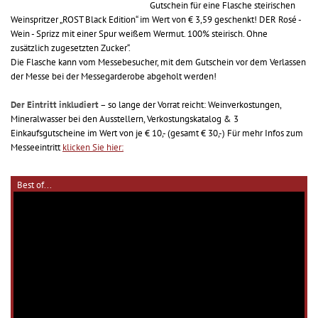
Gutschein für eine Flasche steirischen
Weinspritzer „ROST Black Edition“ im Wert von € 3,59 geschenkt! DER Rosé -
Wein - Sprizz mit einer Spur weißem Wermut. 100% steirisch. Ohne
zusätzlich zugesetzten Zucker“.
Die Flasche kann vom Messebesucher, mit dem Gutschein vor dem Verlassen
der Messe bei der Messegarderobe abgeholt werden!
Der Eintritt inkludiert
– so lange der Vorrat reicht: Weinverkostungen,
Mineralwasser bei den Ausstellern, Verkostungskatalog & 3
Einkaufsgutscheine im Wert von je € 10,- (gesamt € 30,-) Für mehr Infos zum
Messeeintritt
klicken Sie hier:
Best of...