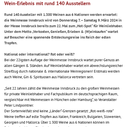
Wein-Erlebnis mit rund 140 Ausstellern
Rund 140 Aussteller mit 1.300 Weinen aus 6 Nationen werden erwartet:
die Weinmesse Innsbruck wird von Donnerstag 7. – Samstag 9. März 2024 in
der Messe Innsbruck bereits zum 22. Mal zum „Hot-Spot“ für Weinliebhaber.
Unter dem Motto „Verkosten, Genießen, Erleben & (W)einkaufen“ wartet
auf Besucher eine spannende Entdeckungsreise ins Reich der edlen
Tropfen.
National oder international? Rot oder weiß?
Bei der 22igsten Auflage der Weinmesse Innsbruck wartet purer Genuss an
allen Gängen & Ständen. Auf Weinliebhaber wartet ein abwechslungsreicher
Streifzug durch nationale & internationale Weinregionen! Erstmals werden
auch Weine, Gin & Spirituosen aus Mallorca vertreten sein.
„Seit 22 Jahren zählt die Weinmesse Innsbruck zu den großen Weinmessen
für private Weinliebhaber und Fachpublikum im deutschsprachigen Raum,
vergleichbar mit Weinmessen in München oder Hamburg“, so Veranstalter
Peter Lindpointner.
Der Sortenvielfalt sind keine „Länder“-Grenzen gesetzt: „Rot-weiß-rote“
Weine treffen auf edle Tropfen aus Italien, Frankreich, Bulgarien, Slowenien,
Georgien und Mallorca. Über 1.300 Weine aus 6 Nationen können im