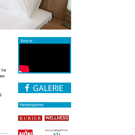
Best of...
 Sie
 km
g
Medienpartner