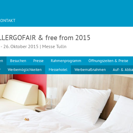
KONTAKT
LLERGOFAIR & free from 2015
 - 26. Oktober 2015 | Messe Tulln
en
Besuchen
Presse
Rahmenprogramm
Öffnungszeiten & Preise
r
Werbemöglichkeiten
Messehotel
Werbemaßnahmen
Auf- & Abba