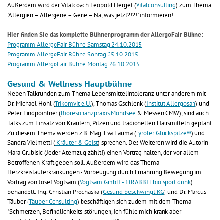
Außerdem wird der Vitalcoach Leopold Herget (
Vitalconsulting
) zum Thema
"Allergien – Allergene – Gene – Na, was jetzt?!?!" informieren!
Hier finden Sie das komplette Bühnenprogramm der AllergoFair Bühne:
Programm AllergoFair Bühne Samstag 24.10.2015
Programm AllergoFair Bühne Sontag 25.10.2015
Programm AllergoFair Bühne Montag 26.10.2015
Gesund & Wellness Hauptbühne
Neben Talkrunden zum Thema Lebensmittelintoleranz unter anderem mit
Dr. Michael Hohl (
Trikomvit e.U.
), Thomas Gschlenk (
Institut Allergosan
) und
Peter Lindpointner (
Bioresonanzpraxis Mondsee
& Messen CMW), sind auch
Talks zum Einsatz von Kräutern, Pilzen und tradionellen Hausmitteln geplant.
Zu diesem Thema werden z.B. Mag. Eva Fauma (
Tyroler Glückspilze®
) und
Sandra Vielmetti (
Kräuter & Geist
) sprechen. Des Weiteren wird die Autorin
Mara Grubisic (Jeder Atemzug zählt!) einen Vortrag halten, der vor allem
Betroffenen Kraft geben soll. Außerdem wird das Thema
Herzkreislauferkrankungen - Vorbeugung durch Ernährung Bewegung im
Vortrag von Josef Voglsam (
Voglsam GmbH - fitRABBIT bio sport drink
)
behandelt. Ing. Christian Prochaska (
Gesund beschwingt KG
) und Dr. Marcus
Täuber (
Täuber Consulting
) beschäftigen sich zudem mit dem Thema
"Schmerzen, Befindlichkeits-störungen, ich fühle mich krank aber