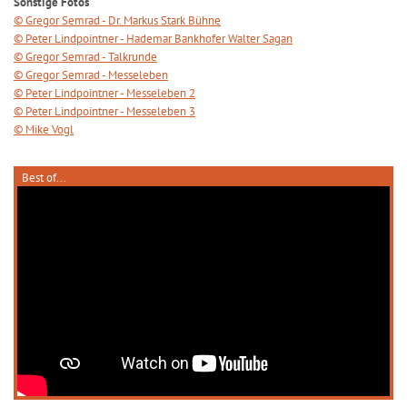
Sonstige Fotos
© Gregor Semrad - Dr. Markus Stark Bühne
© Peter Lindpointner - Hademar Bankhofer Walter Sagan
© Gregor Semrad - Talkrunde
© Gregor Semrad - Messeleben
© Peter Lindpointner - Messeleben 2
© Peter Lindpointner - Messeleben 3
© Mike Vogl
Best of...