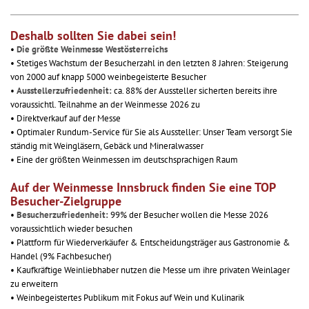
Deshalb sollten Sie dabei sein!
•
Die größte Weinmesse Westösterreichs
• Stetiges Wachstum der Besucherzahl in den letzten 8 Jahren: Steigerung
von 2000 auf knapp 5000 weinbegeisterte Besucher
•
Ausstellerzufriedenheit:
ca. 88% der Aussteller sicherten bereits ihre
voraussichtl. Teilnahme an der Weinmesse 2026 zu
• Direktverkauf auf der Messe
• Optimaler Rundum-Service für Sie als Aussteller: Unser Team versorgt Sie
ständig mit Weingläsern, Gebäck und Mineralwasser
• Eine der größten Weinmessen im deutschsprachigen Raum
Auf der Weinmesse Innsbruck finden Sie eine TOP
Besucher-Zielgruppe
•
Besucherzufriedenheit:
99% der Besucher wollen die Messe 2026
voraussichtlich wieder besuchen
• Plattform für Wiederverkäufer & Entscheidungsträger aus Gastronomie &
Handel (9% Fachbesucher)
• Kaufkräftige Weinliebhaber nutzen die Messe um ihre privaten Weinlager
zu erweitern
• Weinbegeistertes Publikum mit Fokus auf Wein und Kulinarik