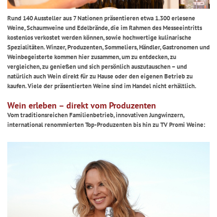
Rund 140 Aussteller aus 7 Nationen präsentieren etwa 1.300 erlesene
Weine, Schaumweine und Edelbrände, die im Rahmen des Messeeintritts
kostenlos verkostet werden können, sowie hochwertige kulinarische
Spezialitäten. Winzer, Produzenten, Sommeliers, Händler, Gastronomen und
Weinbegeisterte kommen hier zusammen, um zu entdecken, zu
vergleichen, zu genießen und sich persönlich auszutauschen – und
natürlich auch Wein direkt für zu Hause oder den eigenen Betrieb zu
kaufen. Viele der präsentierten Weine sind im Handel nicht erhältlich.
Wein erleben – direkt vom Produzenten
Vom traditionsreichen Familienbetrieb, innovativen Jungwinzern,
international renommierten Top-Produzenten bis hin zu TV Promi Weine: