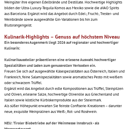
Weingüter ihre eigenen Edelbrände und Destillate. Hochwertige Highlights
bilden der Ultra-Luxury-Tequila Komos aus Mexiko sowie die aVAO Spirits
aus Barcelona. Ergänzt wird das Angebot durch Edel-, Frucht-, Trester- und
Weinbrände sowie ausgewählte Gin-Variationen bis hin zum
Blutorangengeist.
Kulinarik-Highlights – Genuss auf höchstem Niveau
Ein besonderes Augenmerk liegt 2026 auf regionaler und hochwertiger
Kulinarik:
Kulinarikaussteller präsentieren eine erlesene Auswahl hochwertiger
Spezialitäten und laden zum genussvollen Verkosten ein.
Freuen Sie sich auf ausgewählte Käsespezialitäten aus Österreich, Italien und
Frankreich, feine Salamispezialitäten sowie aromatisches Pesto mit weißem
oder schwarzem Trüffel.
Ergänzt wird das Angebot durch edle Kompositionen aus Trüffel, Steinpilzen
und Oliven, erlesene Salze, hochwertige Olivenöle aus Griechenland und
Italien sowie köstliche Kürbiskernprodukte aus der Steiermark.
Als süßer Höhepunkt erwarten Sie feinste Confiserie-Kreationen – darunter
neue, exquisite Weinpralinen aus Weiß-, Rot- und Roséwein.
NEU: Tiroler Biobetriebe auf der Weinmesse Innsbruck - als
Messerestaurant