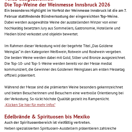
Die Top-Weine der Weinmesse Innsbruck 2026
Ein besonderes Highlight im Vorfeld der Weinmesse Innsbruck ist die am 7.
Februar stattfindende Blindverkostung der eingereichten Top-Weine.
Dabei werden ausgewählte Weine der ausstellenden Winzer von einer
hochkarätig besetzten Jury aus Sommeliers, Gastronomie, Hotellerie und
Medien blind verkostet und objektiv bewertet.
Im Rahmen dieser Verkostung wird der begehrte Titel „Das Goldene
Weinglas“ in den Kategorien Weißwein, Rotwein und Roséwein vergeben.
Die besten Weine werden dabei mit Gold, Silber und Bronze ausgezeichnet.
Die Top-10- und Top-5-Weine werden bereits vor der Messe medial
kommuniziert, die Gewinner des Goldenen Weinglases am ersten Messetag
offiziell präsentiert.
Während der Messe sind die prämierten Weine besonders gekennzeichnet
und bieten Besucherinnen und Besuchern eine wertvolle Orientierung bei
der Verkostung. So rückt höchste Qualität gezielt ins Rampenlicht.
„Klicken Sie hier für mehr Infos"
Edelbrände & Spirituosen bis Mexiko
Auch der Spirituosenbereich ist vielfältig vertreten.
Neben spezialisierten Spirituosen-Ausstellern präsentieren zahlreiche