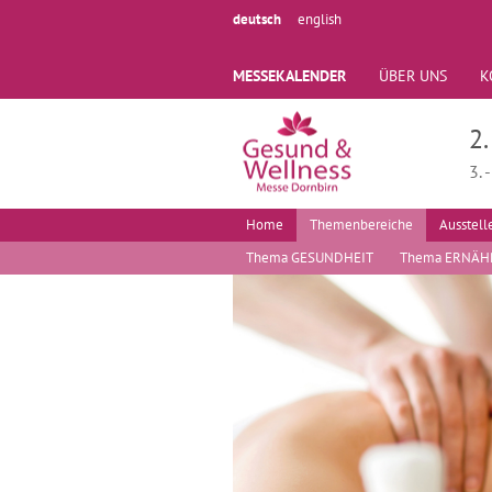
deutsch
english
MESSEKALENDER
ÜBER UNS
K
2
3.
Home
Themenbereiche
Ausstell
Thema GESUNDHEIT
Thema ERNÄ