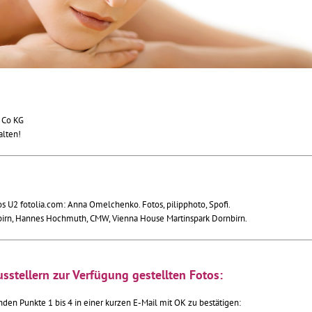
 Co KG
lten!
os U2 fotolia.com: Anna Omelchenko. Fotos, pilipphoto, Spofi.
birn, Hannes Hochmuth, CMW, Vienna House Martinspark Dornbirn.
sstellern zur Verfügung gestellten Fotos:
enden Punkte 1 bis 4 in einer kurzen E-Mail mit OK zu bestätigen: