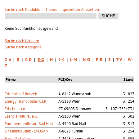
Suche nach Produkten | Themen | speziellen Ausstellern:
Keine Suchfunktion ausgewählt
Suche nach Ländern
Suche nach Kategorie
2-A
|
B
|
C-D
|
E-G
|
H
|
I-K
|
L-M
|
N-O
|
P-R
|
S
|
T-V
|
W-
Z
Firma
PLZ/Ort
Stand
Erlebnishof Reczek
A-8142 Wundschuh
3 827
Energy Island Joalis K.I.R.
A-1130 Wien
3 214
Erlicher s.r.o
CZ-69603 Dubnany
3 107+335+731
Esencia Natural e.U.
A-1160 Wien
3 302
EurothermenResort Bad Hall
A-4540 Bad Hall
3 513
Dr. Markus Stark - EVOSAN
A-8625 Turnau
3 254
Faste Dich Ganz -
A-3425 Langenlebarn
3 355