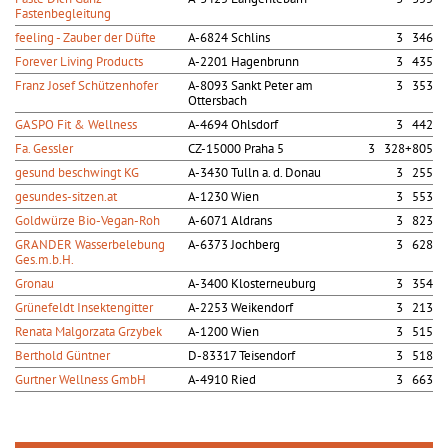
Fastenbegleitung
feeling - Zauber der Düfte
A-6824 Schlins
3 346
Forever Living Products
A-2201 Hagenbrunn
3 435
Franz Josef Schützenhofer
A-8093 Sankt Peter am
3 353
Ottersbach
GASPO Fit & Wellness
A-4694 Ohlsdorf
3 442
Fa. Gessler
CZ-15000 Praha 5
3 328+805
gesund beschwingt KG
A-3430 Tulln a. d. Donau
3 255
gesundes-sitzen.at
A-1230 Wien
3 553
Goldwürze Bio-Vegan-Roh
A-6071 Aldrans
3 823
GRANDER Wasserbelebung
A-6373 Jochberg
3 628
Ges.m.b.H.
Gronau
A-3400 Klosterneuburg
3 354
Grünefeldt Insektengitter
A-2253 Weikendorf
3 213
Renata Malgorzata Grzybek
A-1200 Wien
3 515
Berthold Güntner
D-83317 Teisendorf
3 518
Gurtner Wellness GmbH
A-4910 Ried
3 663