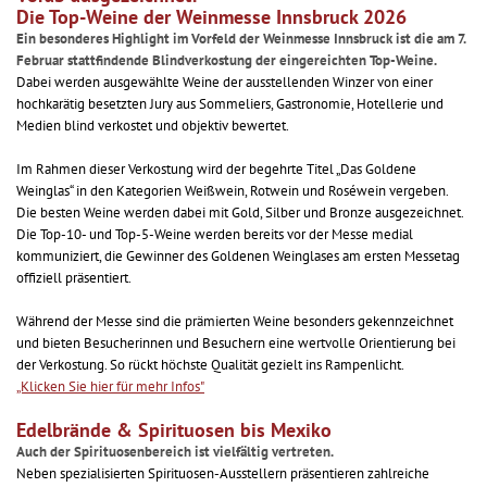
Die Top-Weine der Weinmesse Innsbruck 2026
Ein besonderes Highlight im Vorfeld der Weinmesse Innsbruck ist die am 7.
Februar stattfindende Blindverkostung der eingereichten Top-Weine.
Dabei werden ausgewählte Weine der ausstellenden Winzer von einer
hochkarätig besetzten Jury aus Sommeliers, Gastronomie, Hotellerie und
Medien blind verkostet und objektiv bewertet.
Im Rahmen dieser Verkostung wird der begehrte Titel „Das Goldene
Weinglas“ in den Kategorien Weißwein, Rotwein und Roséwein vergeben.
Die besten Weine werden dabei mit Gold, Silber und Bronze ausgezeichnet.
Die Top-10- und Top-5-Weine werden bereits vor der Messe medial
kommuniziert, die Gewinner des Goldenen Weinglases am ersten Messetag
offiziell präsentiert.
Während der Messe sind die prämierten Weine besonders gekennzeichnet
und bieten Besucherinnen und Besuchern eine wertvolle Orientierung bei
der Verkostung. So rückt höchste Qualität gezielt ins Rampenlicht.
„Klicken Sie hier für mehr Infos"
Edelbrände & Spirituosen bis Mexiko
Auch der Spirituosenbereich ist vielfältig vertreten.
Neben spezialisierten Spirituosen-Ausstellern präsentieren zahlreiche