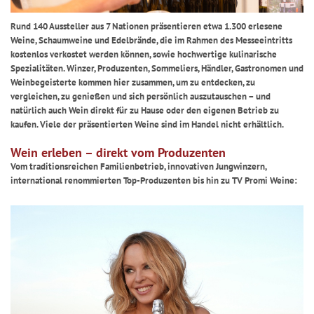
Rund 140 Aussteller aus 7 Nationen präsentieren etwa 1.300 erlesene
Weine, Schaumweine und Edelbrände, die im Rahmen des Messeeintritts
kostenlos verkostet werden können, sowie hochwertige kulinarische
Spezialitäten. Winzer, Produzenten, Sommeliers, Händler, Gastronomen und
Weinbegeisterte kommen hier zusammen, um zu entdecken, zu
vergleichen, zu genießen und sich persönlich auszutauschen – und
natürlich auch Wein direkt für zu Hause oder den eigenen Betrieb zu
kaufen. Viele der präsentierten Weine sind im Handel nicht erhältlich.
Wein erleben – direkt vom Produzenten
Vom traditionsreichen Familienbetrieb, innovativen Jungwinzern,
international renommierten Top-Produzenten bis hin zu TV Promi Weine: