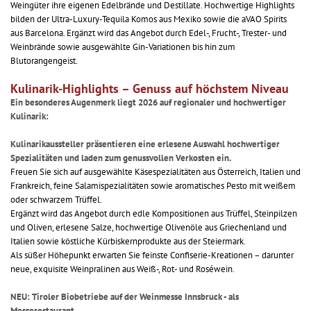
Weingüter ihre eigenen Edelbrände und Destillate. Hochwertige Highlights
bilden der Ultra-Luxury-Tequila Komos aus Mexiko sowie die aVAO Spirits
aus Barcelona. Ergänzt wird das Angebot durch Edel-, Frucht-, Trester- und
Weinbrände sowie ausgewählte Gin-Variationen bis hin zum
Blutorangengeist.
Kulinarik-Highlights – Genuss auf höchstem Niveau
Ein besonderes Augenmerk liegt 2026 auf regionaler und hochwertiger
Kulinarik:
Kulinarikaussteller präsentieren eine erlesene Auswahl hochwertiger
Spezialitäten und laden zum genussvollen Verkosten ein.
Freuen Sie sich auf ausgewählte Käsespezialitäten aus Österreich, Italien und
Frankreich, feine Salamispezialitäten sowie aromatisches Pesto mit weißem
oder schwarzem Trüffel.
Ergänzt wird das Angebot durch edle Kompositionen aus Trüffel, Steinpilzen
und Oliven, erlesene Salze, hochwertige Olivenöle aus Griechenland und
Italien sowie köstliche Kürbiskernprodukte aus der Steiermark.
Als süßer Höhepunkt erwarten Sie feinste Confiserie-Kreationen – darunter
neue, exquisite Weinpralinen aus Weiß-, Rot- und Roséwein.
NEU: Tiroler Biobetriebe auf der Weinmesse Innsbruck - als
Messerestaurant