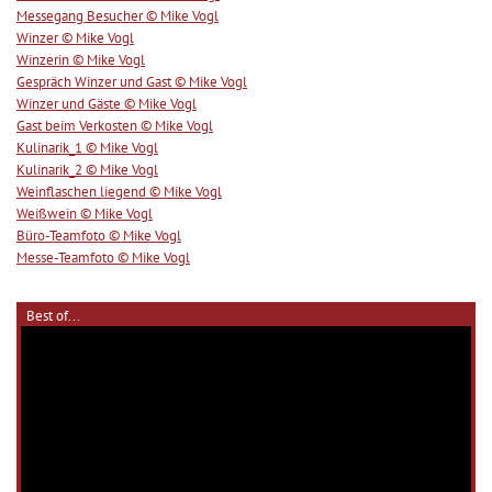
Messegang Besucher © Mike Vogl
Winzer © Mike Vogl
Winzerin © Mike Vogl
Gespräch Winzer und Gast © Mike Vogl
Winzer und Gäste © Mike Vogl
Gast beim Verkosten © Mike Vogl
Kulinarik_1 © Mike Vogl
Kulinarik_2 © Mike Vogl
Weinflaschen liegend © Mike Vogl
Weißwein © Mike Vogl
Büro-Teamfoto © Mike Vogl
Messe-Teamfoto © Mike Vogl
Best of...